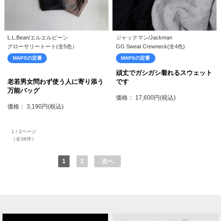
L.L.Bean/エルエルビーン
ジャックマン/Jackman
グローサリートート(全5色）
GG Sweat Crewneck(全4色)
MAPSの定番
MAPSの定番
頑丈でガシガシ着れるスウェット
老若男女問わず使う人に寄り添う
です
万能バッグ
価格： 17,600円(税込)
価格： 3,190円(税込)
1 / 2ページ
（全36件）
1
2
次へ