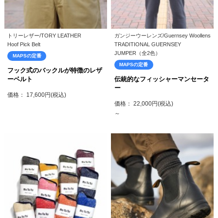
トリーレザー/TORY LEATHER
ガンジーウーレンズ/Guernsey Woollens
Hoof Pick Belt
TRADITIONAL GUERNSEY
JUMPER（全2色）
MAPSの定番
MAPSの定番
フック式のバックルが特徴のレザ
ーベルト
伝統的なフィッシャーマンセータ
ー
価格： 17,600円(税込)
価格： 22,000円(税込)
～