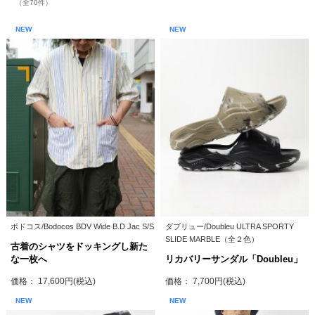
（全70件）
NEW
NEW
ボドコス/Bodocos BDV Wide B.D Jac S/S
ダブリュー/Doubleu ULTRA SPORTY
SLIDE MARBLE（全２色）
古着のシャツをドッキングし新た
な一枚へ
リカバリーサンダル「Doubleu」
価格： 17,600円(税込)
価格： 7,700円(税込)
NEW
NEW