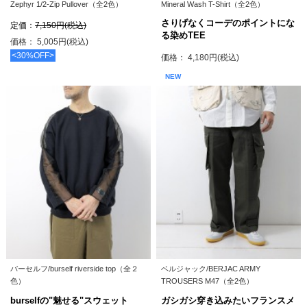
Zephyr 1/2-Zip Pullover（全2色）
Mineral Wash T-Shirt（全2色）
さりげなくコーデのポイントにな
定価：
7,150円(税込)
る染めTEE
価格： 5,005円(税込)
<30%OFF>
価格： 4,180円(税込)
NEW
バーセルフ/burself riverside top（全２
ベルジャック/BERJAC ARMY
色）
TROUSERS M47（全2色）
burselfの"魅せる"スウェット
ガシガシ穿き込みたいフランスメ