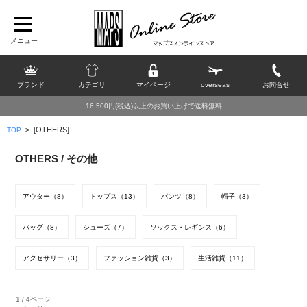
ブランド
カテゴリ
マイページ
overseas
お問合せ
16,500円(税込)以上のお買い上げで送料無料
>
[OTHERS]
TOP
OTHERS / その他
アウター（8）
トップス（13）
パンツ（8）
帽子（3）
バッグ（8）
シューズ（7）
ソックス・レギンス（6）
アクセサリー（3）
ファッション雑貨（3）
生活雑貨（11）
1 / 4ページ