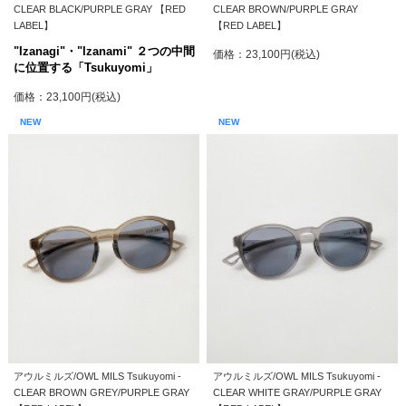
CLEAR BLACK/PURPLE GRAY 【RED
CLEAR BROWN/PURPLE GRAY
LABEL】
【RED LABEL】
"Izanagi"・"Izanami" ２つの中間
価格：23,100円(税込)
に位置する「Tsukuyomi」
価格：23,100円(税込)
NEW
NEW
アウルミルズ/OWL MILS Tsukuyomi -
アウルミルズ/OWL MILS Tsukuyomi -
CLEAR BROWN GREY/PURPLE GRAY
CLEAR WHITE GRAY/PURPLE GRAY