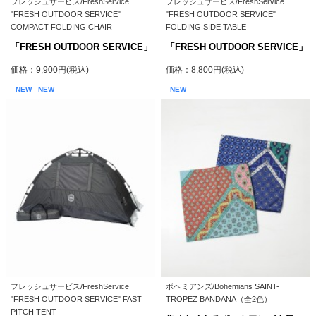
フレッシュサービス/FreshService
フレッシュサービス/FreshService
"FRESH OUTDOOR SERVICE"
"FRESH OUTDOOR SERVICE"
COMPACT FOLDING CHAIR
FOLDING SIDE TABLE
「FRESH OUTDOOR SERVICE」
「FRESH OUTDOOR SERVICE」
価格：9,900円(税込)
価格：8,800円(税込)
NEW
NEW
NEW
フレッシュサービス/FreshService
ボヘミアンズ/Bohemians SAINT-
"FRESH OUTDOOR SERVICE" FAST
TROPEZ BANDANA（全2色）
PITCH TENT