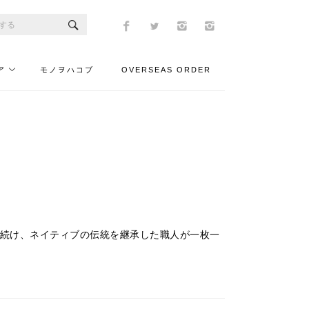
ア
モノヲハコブ
OVERSEAS ORDER
り続け、ネイティブの伝統を継承した職人が一枚一