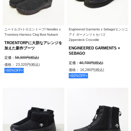
ニードルズ×トロエントープ/ Needles x
Engineered Garments x Sebago/エンジニ
Troentorp Harness Clog Boot Nuback
アド ガーメンツ x セバゴ
Zipperdeck Crocodile
TROENTORPに大胆なアレンジを
加えた新作ブーツ
ENGINEERED GARMENTS ×
SEBAGO
定価：
58,300円(税込)
定価：
40,700円(税込)
価格： 23,320円(税込)
価格： 16,280円(税込)
<60%OFF>
<60%OFF>