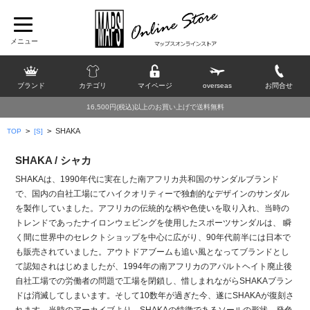
ブランド
カテゴリ
マイページ
overseas
お問合せ
16,500円(税込)以上のお買い上げで送料無料
>
>
SHAKA
TOP
[S]
SHAKA / シャカ
SHAKAは、1990年代に実在した南アフリカ共和国のサンダルブランド
で、国内の自社工場にてハイクオリティーで独創的なデザインのサンダル
を製作していました。アフリカの伝統的な柄や色使いを取り入れ、当時の
トレンドであったナイロンウェビングを使用したスポーツサンダルは、 瞬
く間に世界中のセレクトショップを中心に広がり、90年代前半には日本で
も販売されていました。アウトドアブームも追い風となってブランドとし
て認知されはじめましたが、1994年の南アフリカのアパルトヘイト廃止後
自社工場での労働者の問題で工場を閉鎖し、惜しまれながらSHAKAブラン
ドは消滅してしまいます。そして10数年が過ぎた今、遂にSHAKAが復刻さ