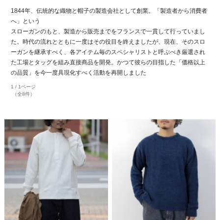
1844年、伝統的な織物と帽子の製造会社として創業。「製造者から消費者
へ」という
スローガンのもと、製造から販売までをフランスで一貫して行っていまし
た。時代の流れとともに一度はその役目を終えましたが、現在、そのスロ
ーガンを継承すべく、各アイテム毎のスペシャリストと呼ぶべき厳選され
た工場とタッグを組み直接商品を開発。かつて彼らの目指した「価格以上
の品質」を今一度具現化すべく活動を再開しました
1 / 1ページ
（全8件）