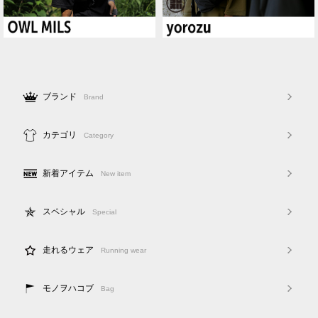
ブランド
Brand
カテゴリ
Category
新着アイテム
New item
スペシャル
Special
走れるウェア
Running wear
モノヲハコブ
Bag