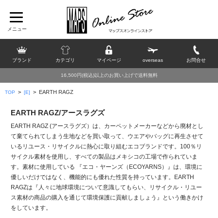
ブランド
カテゴリ
マイページ
overseas
お問合せ
16,500円(税込)以上のお買い上げで送料無料
>
>
EARTH RAGZ
TOP
[E]
EARTH RAGZ/アースラグズ
EARTH RAGZ (アースラグズ）は、カーペットメーカーなどから廃材とし
て棄てられてしまう生地などを買い取って、ウエアやバッグに再生させて
いるリユース・リサイクルに熱心に取り組むエコブランドです。100％リ
サイクル素材を使用し、すべての製品はメキシコの工場で作られていま
す。素材に使用している 『エコ・ヤーンズ（ECOYARNS）』は、環境に
優しいだけではなく、機能的にも優れた性質を持っています。EARTH
RAGZは『人々に地球環境について意識してもらい、リサイクル・リユー
ス素材の商品の購入を通じて環境保護に貢献しましょう』という働きかけ
をしています。