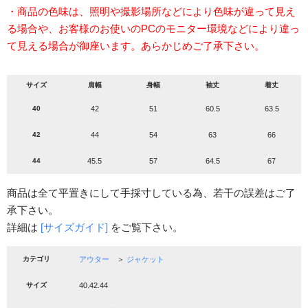
・商品の色味は、照明や撮影場所などにより色味が違って見え
る場合や、お客様のお使いのPCのモニター環境などにより違っ
て見える場合が御座います。あらかじめご了承下さい。
サイズ
肩幅
身幅
袖丈
着丈
40
42
51
60.5
63.5
42
44
54
63
66
44
45.5
57
64.5
67
商品は全て平置きにして手採寸している為、若干の誤差はご了
承下さい。
詳細は
[サイズガイド]
をご覧下さい。
カテゴリ
アウター
＞
ジャケット
サイズ
40.42.44