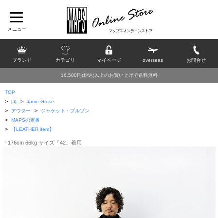
ブランド
カテゴリ
マイページ
overseas
お問合せ
16,500円(税込)以上のお買い上げで送料無料
TOP
>
>
[J]
Jame Grose
>
>
アウター
ジャケット・ブルゾン
>
MAPSの定番
>
【LEATHER item】
・176cm 66kg サイズ「42」着用