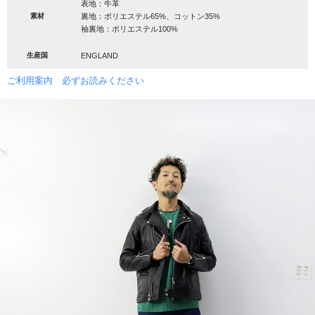
表地：牛革
素材
裏地：ポリエステル65%、コットン35%
袖裏地：ポリエステル100%
生産国
ENGLAND
ご利用案内 必ずお読みください