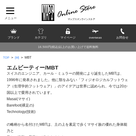
ブランド
カテゴリ
マイページ
overseas
お問合せ
16,500円(税込)以上のお買い上げで送料無料
>
>
MBT
TOP
[M]
エムビーティー/MBT
スイスのエンジニア、カール・ミュラーの開発により誕生したMBTは、
1996年に発表されました。他に類をみない「フィジオロジカルフットウェ
ア（生理学的フットウェア）」のアイデアは世界に認められ、今では20か
国以上で愛用されています。
Masai(マサイ)
Barefoot(裸足の)
Technology(技術)
の略称から名付けたMBTは、土の上を素足で歩くマサイ族の優れた身体能
力と