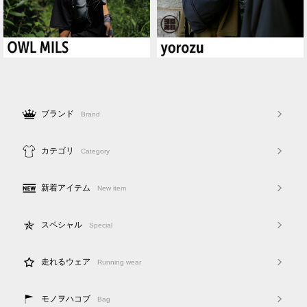
ブランド
Brand
カテゴリ
Category
新着アイテム
New item
スペシャル
Special
走れるウェア
Running wear
モノヲハコブ
Bag