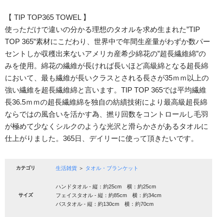
【 TIP TOP365 TOWEL 】
使っただけで違いの分かる理想のタオルを求め生まれた”TIP
TOP 365”素材にこだわり、世界中で年間生産量がわずか数パー
セントしか収穫出来ないアメリカ産希少綿花の”超長繊維綿”の
みを使用。綿花の繊維が長ければ長いほど高級綿となる超長綿
において、最も繊維が長いクラスとされる長さが35ｍｍ以上の
強い繊維を超長繊維綿と言います。TIP TOP 365では平均繊維
長36.5ｍｍの超長繊維綿を独自の紡績技術により最高級超長綿
ならではの風合いを活かす為、撚り回数をコントロールし毛羽
が極めて少なくシルクのような光沢と滑らかさがあるタオルに
仕上がりました。365日、デイリーに使って頂きたいです。
カテゴリ
生活雑貨
＞
タオル・ブランケット
ハンドタオル - 縦：約25cm 横：約25cm
サイズ
フェイスタオル - 縦：約85cm 横：約34cm
バスタオル - 縦：約130cm 横：約70cm