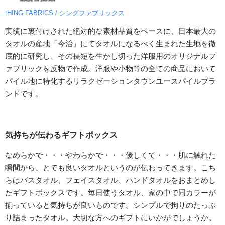
tHING FABRICS / シングファブリックス
実績に裏付けされた絶対的な素材品質をベースに、日本最大の
タオルの産地「今治」にてタオルになるべく生まれた生地を徹
底的に研究し、その長短を生かし切った洋服用のオリジナルフ
ァブリックを反物で作成。洋服や小物等の全ての商品において
パイル地に特化するリラクゼーションタウンユースパイルブラ
ンドです。
気持ちが伝わるギフトボックス
なめらかで・・・やわらかで・・・優しくて・・・肌に触れた
瞬間から、とても良いタオルというのが伝わってきます。こち
らはバスタオル、フェイスタオル、ハンドタオルをおまとめし
たギフトボックスです。毎日使うタオル、家の中で同カラーが
揃っていると気持ちが良いものです。シンプルで拘りのたっぷ
り詰まったタオル。大切な方へのギフトにいかがでしょうか。