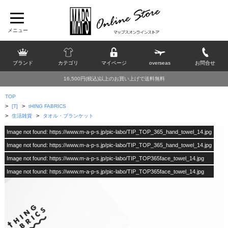
ブランド
カテゴリ
マイページ
overseas
お問合せ
16,500円(税込)以上のお買い上げで送料無料
TOP
>
>
[T]
tHING FABRICS
>
>
生活雑貨
タオル・ブランケット
Image not found: https://www.m-a-p-s.jp/pic-labo/TIP_TOP_365_hand_towel_14.jpg
Image not found: https://www.m-a-p-s.jp/pic-labo/TIP_TOP_365_hand_towel_14.jpg
Image not found: https://www.m-a-p-s.jp/pic-labo/TIP_TOP365face_towel_14.jpg
Image not found: https://www.m-a-p-s.jp/pic-labo/TIP_TOP365face_towel_14.jpg