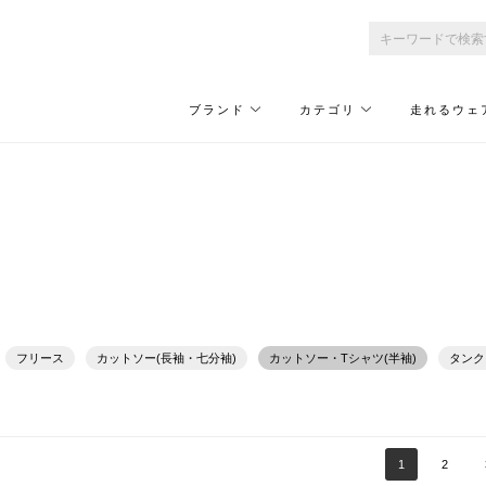
ブランド
カテゴリ
走れるウェ
フリース
カットソー(長袖・七分袖)
カットソー・Tシャツ(半袖)
タンク
1
2