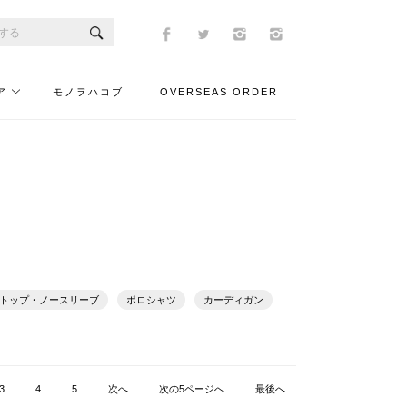
ア
モノヲハコブ
OVERSEAS ORDER
トップ・ノースリーブ
ポロシャツ
カーディガン
3
4
5
次へ
次の5ページへ
最後へ