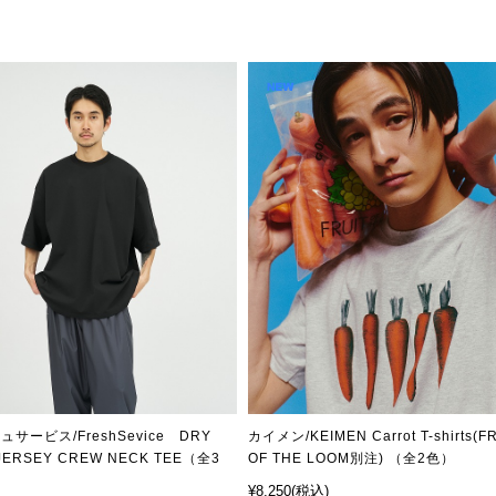
サービス/FreshSevice DRY
カイメン/KEIMEN Carrot T-shirts(F
 JERSEY CREW NECK TEE（全3
OF THE LOOM別注) （全2色）
¥8,250
(税込)