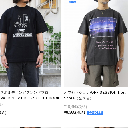
ースポルディングアンンドブロ
オフセッション/OFF SESSION North
.SPALDING＆BROS SKETCHBOOK
Shore（全２色）
色）
¥10,450
(税込)
税込)
¥8,360
(税込)
20%OFF