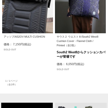
アッソブ/AS2OV MULTI CUSHION
サウス２ ウエスト８/South2 West8
Cushion Cover - Flannel Cloth /
価格： 7,150円(税込)
Printed（全2色）
SOLD OUT
South2 West8からクッションカバ
ーが登場です
価格： 6,050円(税込)
SOLD OUT
1 / 1ページ
（全2件）