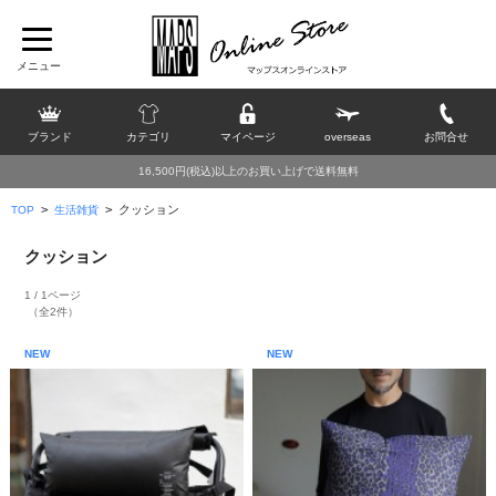
ブランド
カテゴリ
マイページ
overseas
お問合せ
16,500円(税込)以上のお買い上げで送料無料
>
>
クッション
TOP
生活雑貨
クッション
1 / 1ページ
（全2件）
NEW
NEW