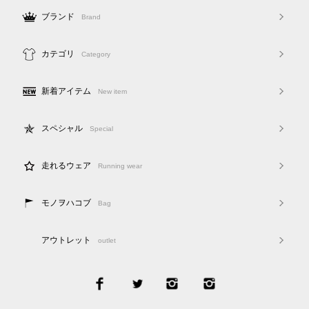
ブランド
Brand
カテゴリ
Category
新着アイテム
New item
スペシャル
Special
走れるウェア
Running wear
モノヲハコブ
Bag
アウトレット
outlet