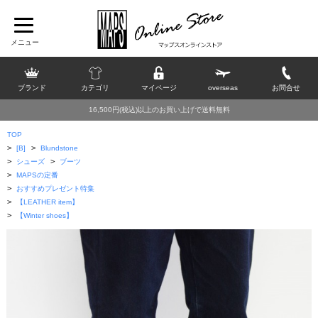
ブランド
カテゴリ
マイページ
overseas
お問合せ
16,500円(税込)以上のお買い上げで送料無料
TOP
>
>
[B]
Blundstone
>
>
シューズ
ブーツ
>
MAPSの定番
>
おすすめプレゼント特集
>
【LEATHER item】
>
【Winter shoes】