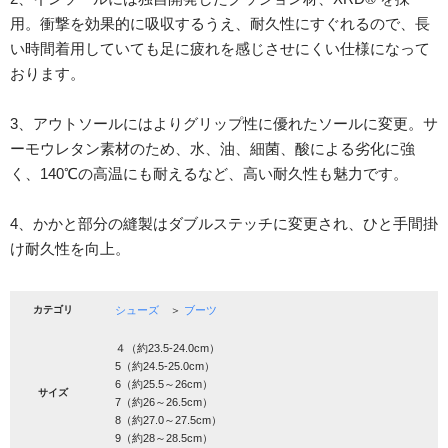
用。衝撃を効果的に吸収するうえ、耐久性にすぐれるので、長
い時間着用していても足に疲れを感じさせにくい仕様になって
おります。
3、アウトソールにはよりグリップ性に優れたソールに変更。サ
ーモウレタン素材のため、水、油、細菌、酸による劣化に強
く、140℃の高温にも耐えるなど、高い耐久性も魅力です。
4、かかと部分の縫製はダブルステッチに変更され、ひと手間掛
け耐久性を向上。
カテゴリ
シューズ
＞
ブーツ
４（約23.5-24.0cm）
5（約24.5-25.0cm）
6（約25.5～26cm）
サイズ
7（約26～26.5cm）
8（約27.0～27.5cm）
9（約28～28.5cm）