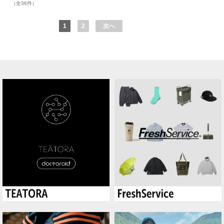
（全36件）
1
2
次へ