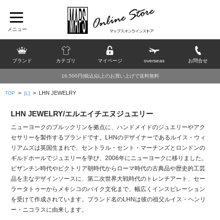
ブランド
カテゴリ
マイページ
overseas
お問合せ
16,500円(税込)以上のお買い上げで送料無料
>
>
LHN JEWELRY
TOP
[L]
LHN JEWELRY/エルエイチエヌジュエリー
ニューヨークのブルックリンを拠点に、ハンドメイドのジュエリーやアク
セサリーを製作するブランドです。LHNのデザイナーであるルイス・ウィ
リアムズは英国生まれで、セントラル・セント・マーチンズとロンドンの
ギルドホールでジュエリーを学び、2006年にニューヨークに移りました。
ビザンチン時代やビクトリア朝時代からローマ時代の古典品や歴史的工芸
品を主なデザインソースに、第二次世界大戦時代のトレンチアート、セー
ラータトゥーからメキシコのバイク文化まで、幅広くインスピレーション
を受けて作成されています。ブランド名のLHNは彼の祖父ルイス・ヘンリ
ー・ニコラスに由来します。