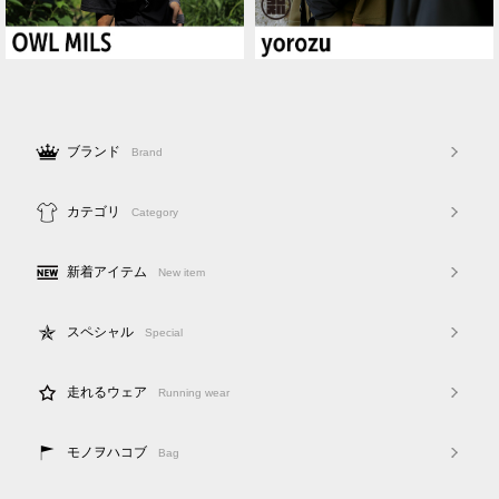
ブランド
Brand
カテゴリ
Category
新着アイテム
New item
スペシャル
Special
走れるウェア
Running wear
モノヲハコブ
Bag