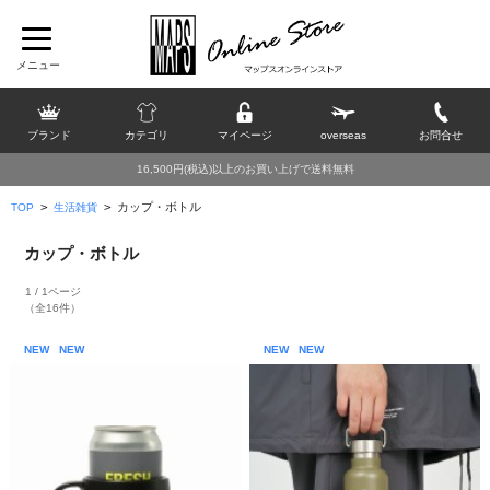
ブランド
カテゴリ
マイページ
overseas
お問合せ
16,500円(税込)以上のお買い上げで送料無料
>
>
カップ・ボトル
TOP
生活雑貨
カップ・ボトル
1 / 1ページ
（全16件）
NEW
NEW
NEW
NEW