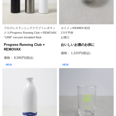
プログレスランニングクラブ × レボマッ
カイメン/KEIMEN 蛇目
クス/Progress Running Club × REMOVAX
2.5寸平杯
"1998" vacuum insulated flask
お猪口
Progress Running Club ×
おいしいお酒のお供に
REMOVAX
価格： 1,320円(税込)
価格： 8,580円(税込)
NEW
NEW