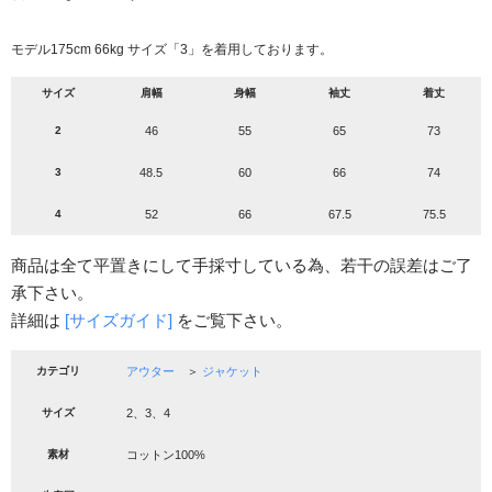
モデル175cm 66kg サイズ「3」を着用しております。
サイズ
肩幅
身幅
袖丈
着丈
2
46
55
65
73
3
48.5
60
66
74
4
52
66
67.5
75.5
商品は全て平置きにして手採寸している為、若干の誤差はご了
承下さい。
詳細は
[サイズガイド]
をご覧下さい。
カテゴリ
アウター
＞
ジャケット
サイズ
2、3、4
素材
コットン100%