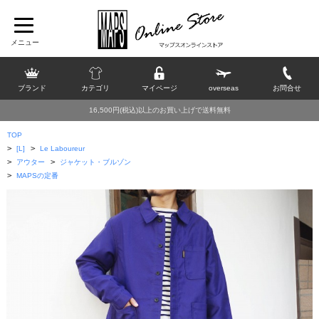
ブランド
カテゴリ
マイページ
overseas
お問合せ
16,500円(税込)以上のお買い上げで送料無料
TOP
>
>
[L]
Le Laboureur
>
>
アウター
ジャケット・ブルゾン
>
MAPSの定番