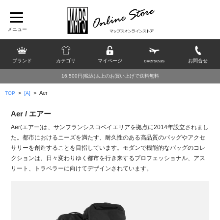
ブランド
カテゴリ
マイページ
overseas
お問合せ
16,500円(税込)以上のお買い上げで送料無料
>
>
Aer
TOP
[A]
Aer / エアー
Aer(エアー)は、サンフランシスコベイエリアを拠点に2014年設立されまし
た。都市におけるニーズを満たす、耐久性のある高品質のバッグやアクセ
サリーを創造することを目指しています。モダンで機能的なバッグのコレ
クションは、日々変わりゆく都市を行き来するプロフェッショナル、アス
リート、トラベラーに向けてデザインされています。