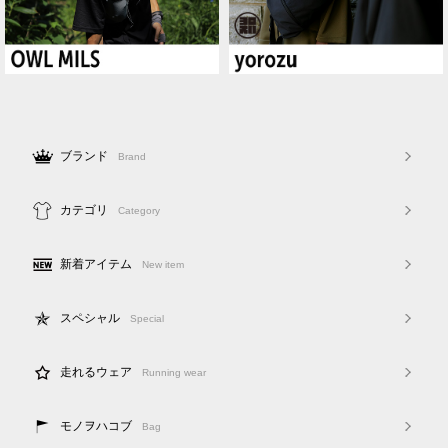
ブランド
Brand
カテゴリ
Category
新着アイテム
New item
スペシャル
Special
走れるウェア
Running wear
モノヲハコブ
Bag