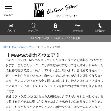
ブランド
カテゴリ
マイページ
overseas
お問合せ
16,500円(税込)以上のお買い上げで送料無料
>
>
ランニング小物
TOP
MAPSの走れるウェア
【 MAPSの走れるウェア 】
このページでは、MAPSがセレクトした走れるウェアを提案させていただ
きます。どんどんランニングが身近な存在になってきた昨今、長年培った
洋服屋の視点で楽しく紹介していければと思います。普段着る洋服もコー
ディネートがうまくいったり自分なりのこだわりが入ると楽しくなります
よね。ランニングウェアも全く同じに感じます。他人とはちょっと違うウ
ェアやコーディネートでモチベーションを保つのは大事ですし何より楽し
いです。
快適にランを楽しむにはもちろん機能ありきですが、それと同じくらい身
に着けるアイテムに楽しさやカッコよさを求めるのは自然なことだと思い
ます。もっともっとファッションとスポーツウェアはシームレスになって