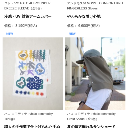
ロトト/ROTOTO ALLROUNDER
アンドモス/＆MOSS COMFORT KNIT
BREEZE SLEEVE（全5色）
FINGERLESS Gloves
冷感・UV 対策アームカバー
やわらかな着け心地
価格： 3,190円(税込)
価格： 6,600円(税込)
NEW
NEW
ハロ コモディティ/halo commodity
ハロ コモディティ/halo commodity
Tenugui
Crest Shade（全3色）
職人の手作業で仕上げられた手ぬ
夏の味方頼れるサンシェード