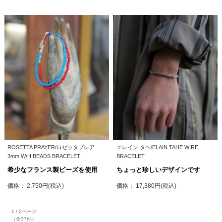
ROSETTA PRAYER/ロゼッタプレア
エレイン タヘ/ELAIN TAHE WIRE
3mm W/H BEADS BRACELET
BRACELET
希少なフランス製ビーズを使用
ちょっと珍しいデザインです
価格： 2,750円(税込)
価格： 17,380円(税込)
1 / 2ページ
（全37件）