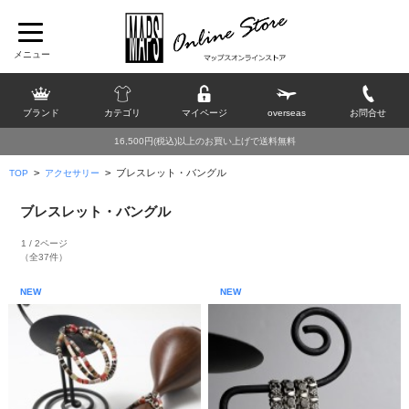
ブランド
カテゴリ
マイページ
overseas
お問合せ
16,500円(税込)以上のお買い上げで送料無料
>
>
ブレスレット・バングル
TOP
アクセサリー
ブレスレット・バングル
1 / 2ページ
（全37件）
NEW
NEW