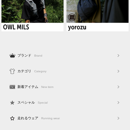
ブランド
Brand
カテゴリ
Category
新着アイテム
New item
スペシャル
Special
走れるウェア
Running wear