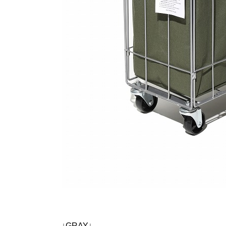
↓GRAY↓