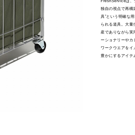
FreshServi
独自の視点で再構
具”という明確な
られる道具。大量
産でありながら実
ーショナリーやカ
ワークウエアをイ
豊かにするアイテ