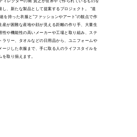
ceは、ディレクターの南 貴之が世界中で作られているものを
築し、新たな製品として提案するプロジェクト。 “道
用途を持った衣服と”ファッションやアート”の観点で作
生産が困難な産地や顔が見える距離の作り手、大量生
用性や機能性の高いメーカーや工場と取り組み、ステ
トラリー、タオルなどの日用品から、ユニフォームや
メージした衣服まで、手に取る人のライフスタイルを
ムを取り揃えます。