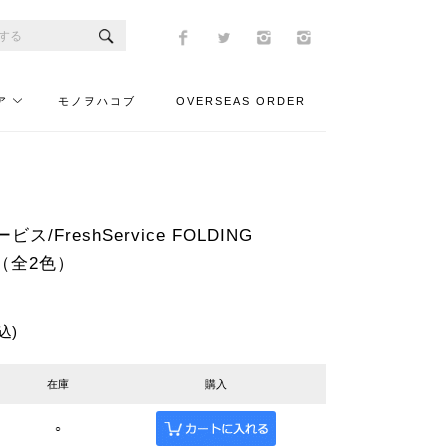
ア
モノヲハコブ
OVERSEAS ORDER
/FreshService FOLDING
L（全2色）
込)
在庫
購入
○