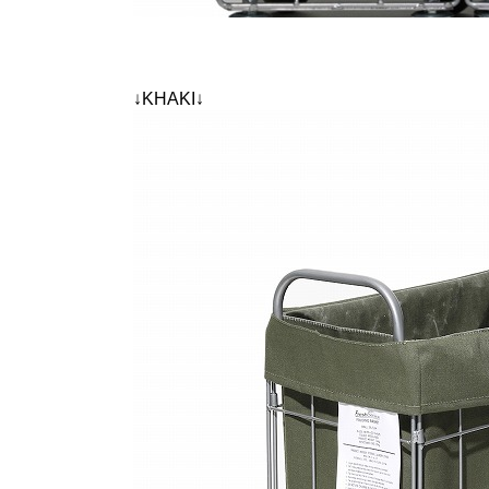
↓KHAKI↓