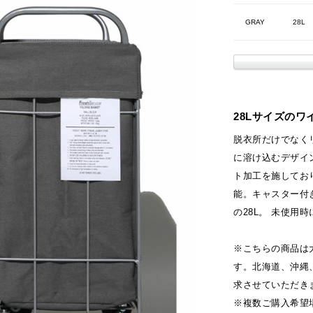
GRAY
28L
28Lサイズのワ
脱衣所だけでなく
に溶け込むデザイ
ト加工を施してお
能。キャスター付
の28L。 未使用
※こちらの商品は
す。北海道、沖縄
求させていただき
※複数ご購入希望