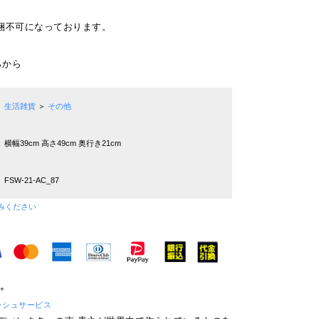
梱不可になっております。
らから
生活雑貨
＞
その他
横幅39cm 高さ49cm 奥行き21cm
FSW-21-AC_87
みください
 フレッシュサービス