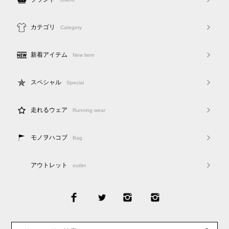
カテゴリ
Category
新着アイテム
New item
スペシャル
Special
走れるウェア
Running wear
モノヲハコブ
Bag
アウトレット
outlet