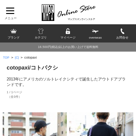
ブランド
カテゴリ
マイページ
overseas
お問合せ
16,500円(税込)以上のお買い上げで送料無料
>
>
cotopaxi
TOP
[C]
cotopaxi/コトパクシ
2013年にアメリカのソルトレイクシティで誕生したアウトドアブラ
ンドです。
1 / 1ページ
（全3件）