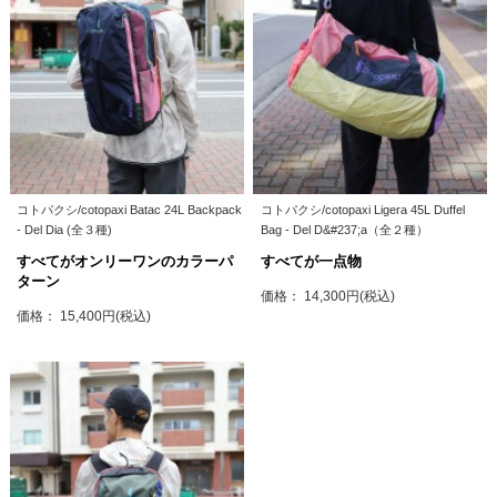
コトパクシ/cotopaxi Batac 24L Backpack
コトパクシ/cotopaxi Ligera 45L Duffel
- Del Dia (全３種)
Bag - Del D&#237;a（全２種）
すべてがオンリーワンのカラーパ
すべてが一点物
ターン
価格： 14,300円(税込)
価格： 15,400円(税込)