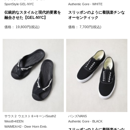
SportStyle GEL-NYC
Authentic Gore - WHITE
伝統的なスタイルと現代的要素を
スリッポンのように着脱楽チンな
融合させた【GEL-NYC】
オーセンティック
価格： 19,800円(税込)
価格： 7,700円(税込)
サウス２ ウエスト８×キーン/South2
バンズ/VANS
West8×KEEN
Authentic Gore - BLACK
WAIMEA H2 - Deer Horn Emb.
スリッポンのように着脱楽チンな