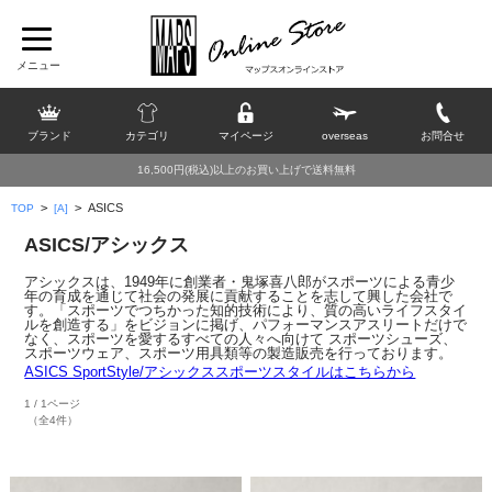
ブランド
カテゴリ
マイページ
overseas
お問合せ
16,500円(税込)以上のお買い上げで送料無料
>
>
ASICS
TOP
[A]
ASICS/アシックス
アシックスは、1949年に創業者・鬼塚喜八郎がスポーツによる青少
年の育成を通じて社会の発展に貢献することを志して興した会社で
す。「スポーツでつちかった知的技術により、質の高いライフスタイ
ルを創造する」をビジョンに掲げ、パフォーマンスアスリートだけで
なく、スポーツを愛するすべての人々へ向けて スポーツシューズ、
スポーツウェア、スポーツ用具類等の製造販売を行っております。
ASICS SportStyle/アシックススポーツスタイルはこちらから
1 / 1ページ
（全4件）