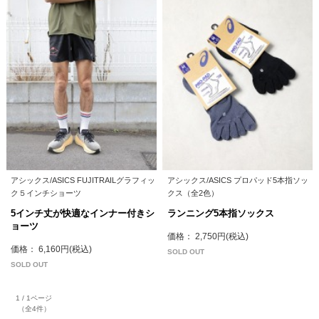
アシックス/ASICS FUJITRAILグラフィッ
アシックス/ASICS プロパッド5本指ソッ
ク５インチショーツ
クス（全2色）
5インチ丈が快適なインナー付きシ
ランニング5本指ソックス
ョーツ
価格： 2,750円(税込)
価格： 6,160円(税込)
SOLD OUT
SOLD OUT
1 / 1ページ
（全4件）