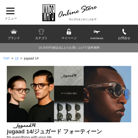
ブランド
カテゴリ
マイページ
overseas
お問合せ
16,500円(税込)以上のお買い上げで送料無料
>
>
jugaad 14
TOP
[J]
jugaad 14/ジュガード フォーティーン
fits everything with your life.