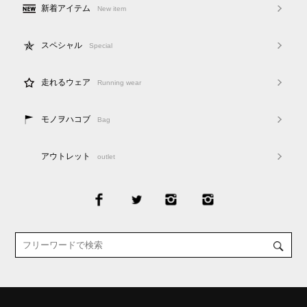
新着アイテム
New item
スペシャル
Special
走れるウェア
Running wear
モノヲハコブ
Bag
アウトレット
outlet