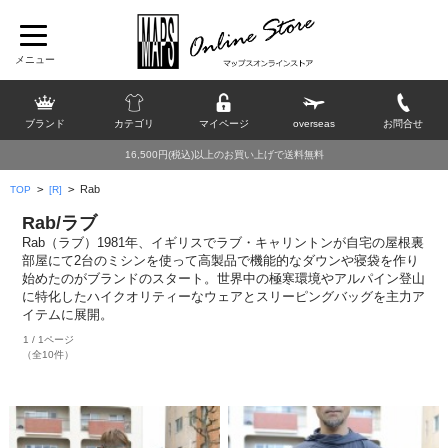
ブランド
カテゴリ
マイページ
overseas
お問合せ
16,500円(税込)以上のお買い上げで送料無料
>
>
Rab
TOP
[R]
Rab/ラブ
Rab（ラブ）1981年、イギリスでラブ・キャリントンが自宅の屋根裏
部屋にて2台のミシンを使って高製品で機能的なダウンや寝袋を作り
始めたのがブランドのスタート。世界中の極寒環境やアルパイン登山
に特化したハイクオリティーなウェアとスリーピングバッグを主力ア
イテムに展開。
1 / 1ページ
（全10件）