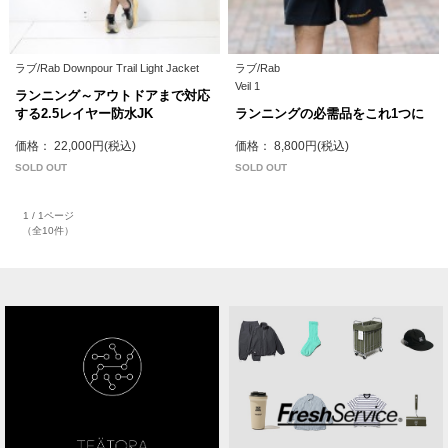
ラブ/Rab Downpour Trail Light Jacket
ラブ/Rab
Veil 1
ランニング～アウトドアまで対応
する2.5レイヤー防水JK
ランニングの必需品をこれ1つに
価格： 22,000円(税込)
価格： 8,800円(税込)
SOLD OUT
SOLD OUT
1 / 1ページ
（全10件）