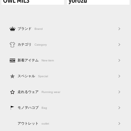
ブランド
Brand
カテゴリ
Category
新着アイテム
New item
スペシャル
Special
走れるウェア
Running wear
モノヲハコブ
Bag
アウトレット
outlet