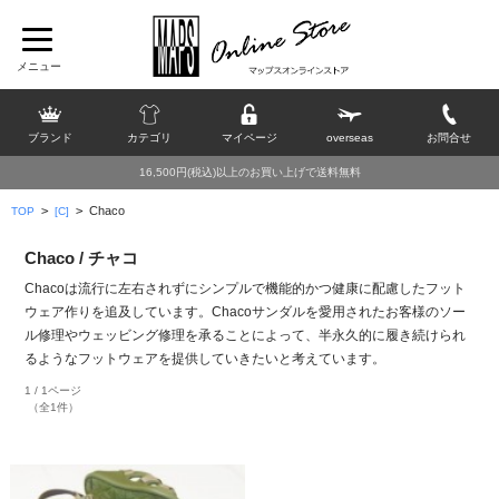
ブランド
カテゴリ
マイページ
overseas
お問合せ
16,500円(税込)以上のお買い上げで送料無料
>
>
Chaco
TOP
[C]
Chaco / チャコ
Chacoは流行に左右されずにシンプルで機能的かつ健康に配慮したフット
ウェア作りを追及しています。Chacoサンダルを愛用されたお客様のソー
ル修理やウェッビング修理を承ることによって、半永久的に履き続けられ
るようなフットウェアを提供していきたいと考えています。
1 / 1ページ
（全1件）