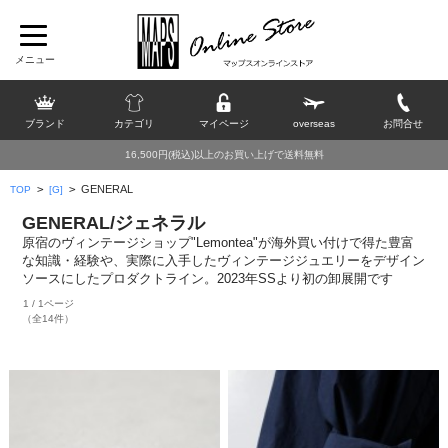
ブランド
カテゴリ
マイページ
overseas
お問合せ
16,500円(税込)以上のお買い上げで送料無料
>
>
GENERAL
TOP
[G]
GENERAL/ジェネラル
原宿のヴィンテージショップ"Lemontea"が海外買い付けで得た豊富
な知識・経験や、実際に入手したヴィンテージジュエリーをデザイン
ソースにしたプロダクトライン。2023年SSより初の卸展開です
1 / 1ページ
（全14件）