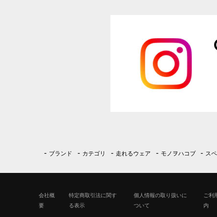
ブランド
カテゴリ
走れるウェア
モノヲハコブ
ス
会社概
特定商取引法に関す
個人情報の取り扱いに
ご利
要
る表示
ついて
内