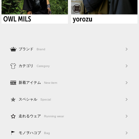
ブランド
Brand
カテゴリ
Category
新着アイテム
New item
スペシャル
Special
走れるウェア
Running wear
モノヲハコブ
Bag