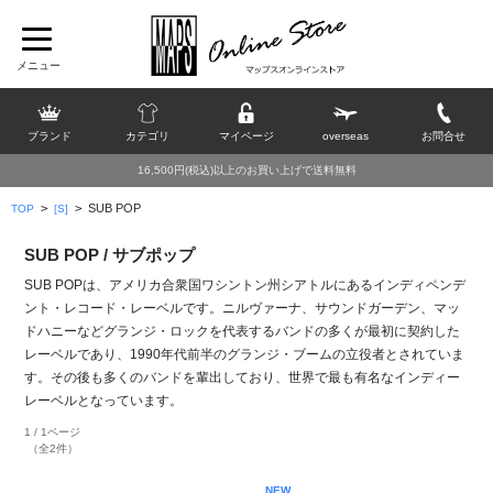
ブランド
カテゴリ
マイページ
overseas
お問合せ
16,500円(税込)以上のお買い上げで送料無料
>
>
SUB POP
TOP
[S]
SUB POP / サブポップ
SUB POPは、アメリカ合衆国ワシントン州シアトルにあるインディペンデ
ント・レコード・レーベルです。ニルヴァーナ、サウンドガーデン、マッ
ドハニーなどグランジ・ロックを代表するバンドの多くが最初に契約した
レーベルであり、1990年代前半のグランジ・ブームの立役者とされていま
す。その後も多くのバンドを輩出しており、世界で最も有名なインディー
レーベルとなっています。
1 / 1ページ
（全2件）
NEW