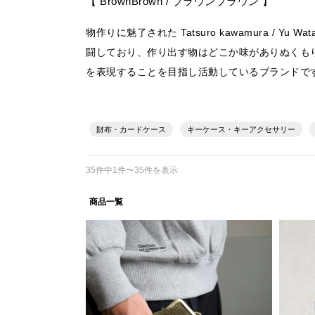
【 BrownBrown / ブラウンブラウン 】
物作りに魅了された Tatsuro kawamura 
闘しており、作り出す物はどこか味がありぬくもり
を表現することを目指し活動しているブランドで
財布・カードケース
キーケース・キーアクセサリー
35件中1件〜35件を表示
商品一覧