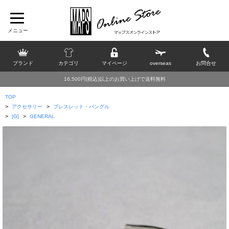
ブランド
カテゴリ
マイページ
overseas
お問合せ
16,500円(税込)以上のお買い上げで送料無料
TOP
>
>
アクセサリー
ブレスレット・バングル
>
>
[G]
GENERAL