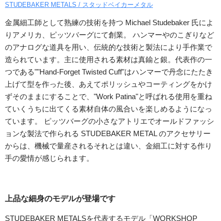
STUDEBAKER METALS / スタッドベイカーメタル
金属細工師として熟練の技術を持つ Michael Studebaker 氏によ
りアメリカ、ピッツバーグにて創業。 ハンマーやのこぎりなど
のアナログな道具を用い、伝統的な技術と製法により手作業で
造られています。主に使用される素材は真鍮と銀。代表作の一
つである""Hand-Forget Twisted Cuff"はハンマーで丹念にたたき
上げて型を作った後、あえてポリッシュやコーティングをかけ
ずそのままにすることで、"Work Patina"と呼ばれる使用を重ね
ていくうちに出てくる素材自体の風合いを楽しめるようになっ
ています。 ピッツバーグの小さなアトリエでオールドファッシ
ョンな製法で作られる STUDEBAKER METAL のアクセサリー
からは、機械で量産されるそれとは違い、金細工に対する作り
手の愛情が感じられます。
上品な細身のモデルが登場です
STUDEBAKER METALSを代表するモデル「WORKSHOP