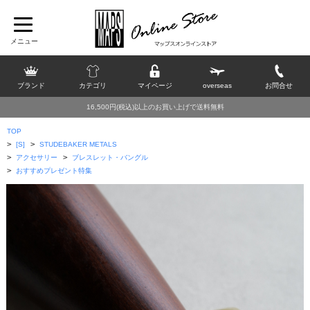
ブランド
カテゴリ
マイページ
overseas
お問合せ
16,500円(税込)以上のお買い上げで送料無料
TOP
>
>
[S]
STUDEBAKER METALS
>
>
アクセサリー
ブレスレット・バングル
>
おすすめプレゼント特集