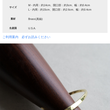
M - 内周：約14cm、開口部：約3cm、幅：約0.4cm
サイズ
L - 内周：約15cm、開口部：約2.6cm、幅：約0.4cm
素材
Brass(真鍮)
生産国
U.S.A.
ご利用案内 必ずお読みください