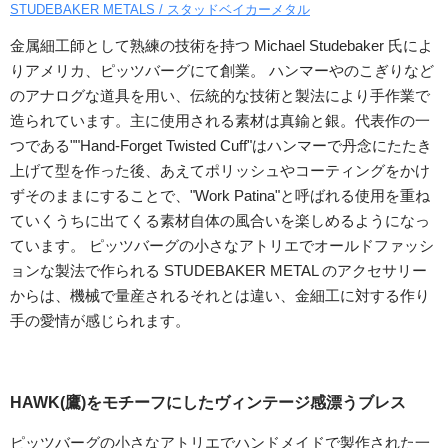
STUDEBAKER METALS / スタッドベイカーメタル
金属細工師として熟練の技術を持つ Michael Studebaker 氏によ
りアメリカ、ピッツバーグにて創業。 ハンマーやのこぎりなど
のアナログな道具を用い、伝統的な技術と製法により手作業で
造られています。主に使用される素材は真鍮と銀。代表作の一
つである""Hand-Forget Twisted Cuff"はハンマーで丹念にたたき
上げて型を作った後、あえてポリッシュやコーティングをかけ
ずそのままにすることで、"Work Patina"と呼ばれる使用を重ね
ていくうちに出てくる素材自体の風合いを楽しめるようになっ
ています。 ピッツバーグの小さなアトリエでオールドファッシ
ョンな製法で作られる STUDEBAKER METAL のアクセサリー
からは、機械で量産されるそれとは違い、金細工に対する作り
手の愛情が感じられます。
HAWK(鷹)をモチーフにしたヴィンテージ感漂うブレス
ピッツバーグの小さなアトリエでハンドメイドで製作された一