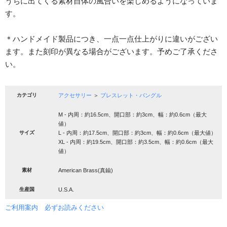
うちに出てくる素材自体の風合いを楽しめるようになっていま
す。
＊ハンドメイド製品につき、一点一点仕上がりに違いがござい
ます。また刻印が異なる場合がございます。予めご了承くださ
い。
カテゴリ
アクセサリー
＞
ブレスレット・バングル
M - 内周：約16.5cm、開口部：約3cm、幅：約0.6cm（最大
値）
サイズ
L - 内周：約17.5cm、開口部：約3cm、幅：約0.6cm（最大値）
XL - 内周：約19.5cm、開口部：約3.5cm、幅：約0.6cm（最大
値）
素材
American Brass(真鍮)
生産国
U.S.A.
ご利用案内 必ずお読みください