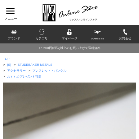
ブランド
カテゴリ
マイページ
overseas
お問合せ
16,500円(税込)以上のお買い上げで送料無料
TOP
>
>
[S]
STUDEBAKER METALS
>
>
アクセサリー
ブレスレット・バングル
>
おすすめプレゼント特集