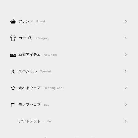
ブランド
Brand
カテゴリ
Category
新着アイテム
New item
スペシャル
Special
走れるウェア
Running wear
モノヲハコブ
Bag
アウトレット
outlet