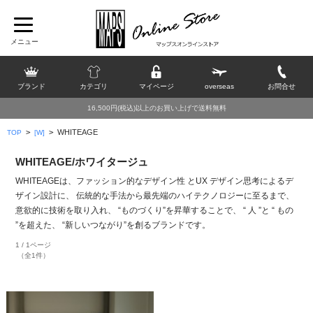
ブランド
カテゴリ
マイページ
overseas
お問合せ
16,500円(税込)以上のお買い上げで送料無料
>
>
WHITEAGE
TOP
[W]
WHITEAGE/ホワイタージュ
WHITEAGEは、ファッション的なデザイン性 とUX デザイン思考によるデ
ザイン設計に、 伝統的な手法から最先端のハイテクノロジーに至るまで、
意欲的に技術を取り入れ、 “ものづくり”を昇華することで、 “ 人 ”と “ もの
”を超えた、 “新しいつながり”を創るブランドです。
1 / 1ページ
（全1件）