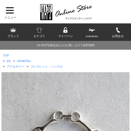
ブランド
カテゴリ
マイページ
overseas
お問合せ
16,500円(税込)以上のお買い上げで送料無料
TOP
>
>
[G]
GENERAL
>
>
アクセサリー
ブレスレット・バングル