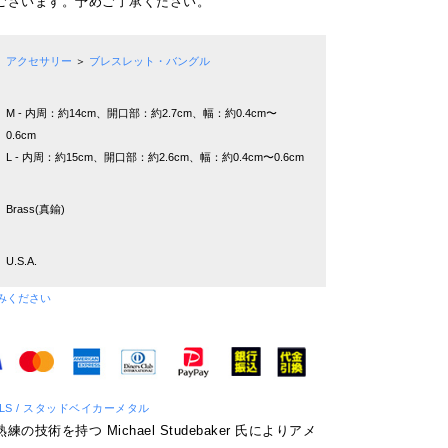
ございます。予めご了承ください。
アクセサリー
＞
ブレスレット・バングル
M - 内周：約14cm、開口部：約2.7cm、幅：約0.4cm〜
0.6cm
L - 内周：約15cm、開口部：約2.6cm、幅：約0.4cm〜0.6cm
Brass(真鍮)
U.S.A.
みください
TALS / スタッドベイカーメタル
技術を持つ Michael Studebaker 氏によりアメ