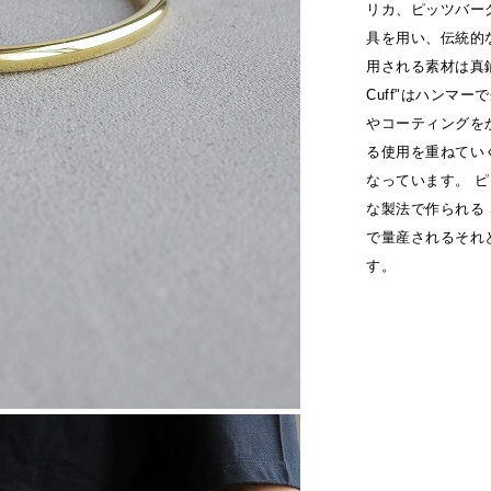
リカ、ピッツバー
具を用い、伝統的
用される素材は真鍮と銀
Cuff"はハンマ
やコーティングをかけ
る使用を重ねてい
なっています。 
な製法で作られる S
で量産されるそれ
す。