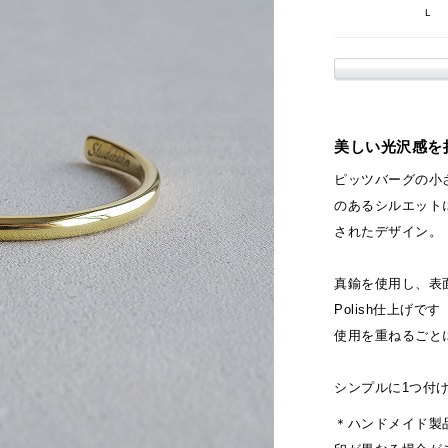
L
美しい光沢感を
ピッツバーグの小
のあるシルエット
されたデザイン。
真鍮を使用し、表
Polish仕上げです
使用を重ねるごと
シンプルに1つ付
＊ハンドメイド製