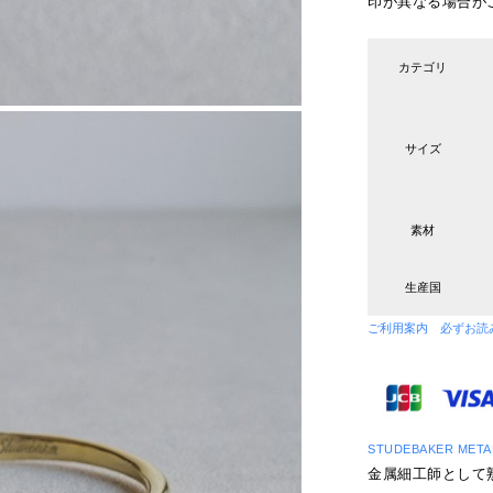
印が異なる場合が
カテゴリ
サイズ
素材
生産国
ご利用案内 必ずお読
STUDEBAKER ME
金属細工師として熟練の