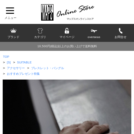
ブランド
カテゴリ
マイページ
overseas
お問合せ
16,500円(税込)以上のお買い上げで送料無料
TOP
>
>
[S]
SUITABLE
>
>
アクセサリー
ブレスレット・バングル
>
おすすめプレゼント特集