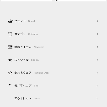
ブランド
Brand
カテゴリ
Category
新着アイテム
New item
スペシャル
Special
走れるウェア
Running wear
モノヲハコブ
Bag
アウトレット
outlet