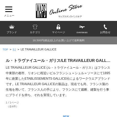
ブランド
カテゴリ
マイページ
overseas
お問合せ
16,500円(税込)以上のお買い上げで送料無料
>
>
LE TRAVAILLEUR GALLICE
TOP
[L]
ル・トラヴァイユール・ガリス/LE TRAVAILLEUR GALLICE
LE TRAVAILLEUR GALLICE (ル・トラヴァイユール・ガリス）はフランス
中東部の都市、リオンに程近いビルフランシュ＝シュル＝ソーヌにて1895
年に創業したETABLISSEMENTS GALLICE社によるワークウエアブランド
です。LE TRAVAILLEUR GALLICEの製品は、現在でも尚、フランス製の
生地を用いて、フランス人の手により、フランスにて裁断、縫製を行う事
にプライドを持ち、それを実現しています。
1 / 1ページ
（全4件）
NEW