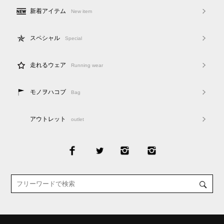
新着アイテム
New item
スペシャル
Special
走れるウェア
Running wear
モノヲハコブ
Bag
アウトレット
outlet