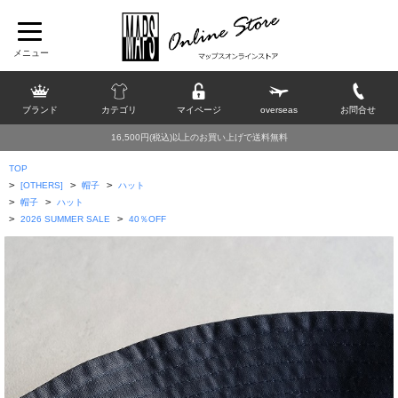
ブランド
カテゴリ
マイページ
overseas
お問合せ
16,500円(税込)以上のお買い上げで送料無料
TOP
>
>
>
[OTHERS]
帽子
ハット
>
>
帽子
ハット
>
>
2026 SUMMER SALE
40％OFF