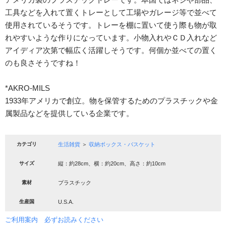
工具などを入れて置くトレーとして工場やガレージ等で並べて
使用されているそうです。トレーを棚に置いて使う際も物が取
れやすいような作りになっています。小物入れやＣＤ入れなど
アイディア次第で幅広く活躍しそうです。何個か並べての置く
のも良さそうですね！
*AKRO-MILS
1933年アメリカで創立。物を保管するためのプラスチックや金
属製品などを提供している企業です。
カテゴリ
生活雑貨
＞
収納ボックス・バスケット
サイズ
縦：約28cm、横：約20cm、高さ：約10cm
素材
プラスチック
生産国
U.S.A.
ご利用案内 必ずお読みください