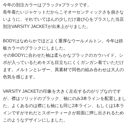
今年の別注カラーはブラックxブラックです。
長年着たいジャケットだからこそオーセンティックさを崩さな
いように、それでいてほんの少しだけ遊び心をプラスした当店
別注VARSITY JACKETが出来上がりました。
BODYはなめらかでほどよく重厚なウールメルトン。今年は鉄
板カラーのブラックにしました。
そのBODYに合わせた袖は柔らかなブラックのカウハイド。シ
ボが入っているためキズも目立ちにくくガンガン着ていただけ
ます。メルトンとレザー、異素材で同色の組み合わせは大人の
色気を感じます。
VARSITY JACKETの印象を大きく左右するのがリブなのです
が、襟はソリッドのブラック、袖にのみ3本ラインを配置しまし
た。よくあるのは襟にも袖にも同じ2本ライン、もしくは1本ラ
インですがそれだとスポーティーさが前面に押し出されるため
このようなデザインにしました。