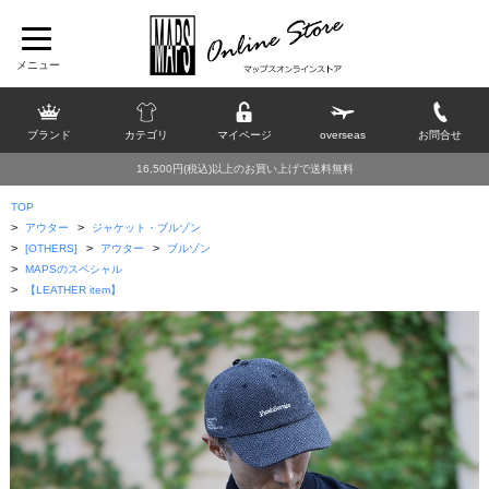
ブランド
カテゴリ
マイページ
overseas
お問合せ
16,500円(税込)以上のお買い上げで送料無料
TOP
>
>
アウター
ジャケット・ブルゾン
>
>
>
[OTHERS]
アウター
ブルゾン
>
MAPSのスペシャル
>
【LEATHER item】