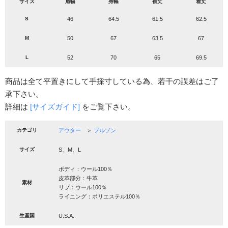
サイズ
肩幅
身幅
袖丈
着丈
S
46
64.5
61.5
62.5
M
50
67
63.5
67
L
52
70
65
69.5
商品は全て平置きにして手採寸している為、若干の誤差はご了
承下さい。
詳細は
[サイズガイド]
をご覧下さい。
カテゴリ
アウター
＞
ブルゾン
サイズ
S、M、L
ボディ：ウール100％
皮革部分：牛革
素材
リブ：ウール100％
ライニング：ポリエステル100％
生産国
U.S.A.