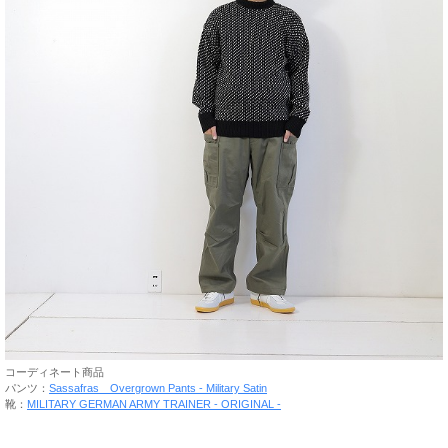
コーディネート商品
パンツ：
Sassafras Overgrown Pants - Military Satin
靴：
MILITARY GERMAN ARMY TRAINER - ORIGINAL -