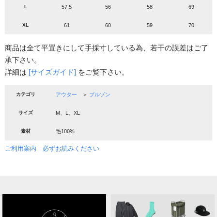
L
57.5
56
58
69
XL
61
60
59
70
商品は全て平置きにして手採寸している為、若干の誤差はご了
承下さい。
詳細は
[サイズガイド]
をご覧下さい。
カテゴリ
アウター
＞
ブルゾン
サイズ
M、L、XL
素材
毛100%
ご利用案内 必ずお読みください