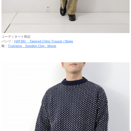
コーディネート商品
パンツ：
HATSKI Tapered Chino Trouser / Beige
靴：
Troentorp Swedish Clog - Monet