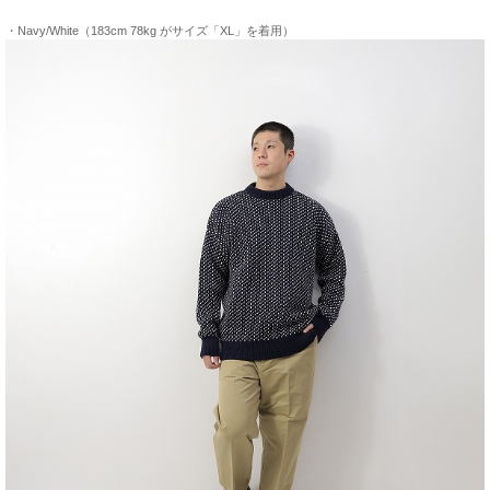
・Navy/White（183cm 78kg がサイズ「XL」を着用）