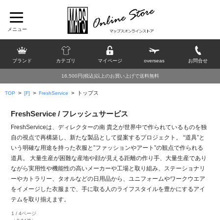
ブランド
カテゴリ
マイページ
overseas
お問合せ
16,500円(税込)以上のお買い上げで送料無料
>
>
>
トップス
TOP
[F]
FreshService
FreshService / フレッシュサービス
FreshServiceは、ディレクターの南 貴之が世界中で作られているものを独
自の視点で再構築し、新たな製品として提案するプロジェクト。 “道具”と
いう明確な用途を持った衣服と”ファッションやアート”の観点で作られる
道具。 大量生産が困難な産地や顔が見える距離の作り手、大量生産であり
ながら実用性や機能性の高いメーカーや工場と取り組み、ステーショナリ
ーやカトラリー、タオルなどの日用品から、ユニフォームやワークウエア
をイメージした衣服まで、手に取る人のライフスタイルを豊かにするアイ
テムを取り揃えます。
1 / 4ページ