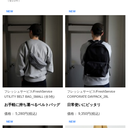
（全21件）
NEW
NEW
フレッシュサービス/FreshService
フレッシュサービス/FreshService
UTILITY BELT BAG_SMALL (全3色)
CORPORATE DAYPACK_28L
お手軽に持ち運べるベルトバッグ
日常使いにピッタリ
価格： 5,280円(税込)
価格： 9,350円(税込)
NEW
NEW