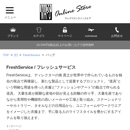
ブランド
カテゴリ
マイページ
overseas
お問合せ
16,500円(税込)以上のお買い上げで送料無料
>
>
>
バッグ
TOP
[F]
FreshService
FreshService / フレッシュサービス
FreshServiceは、ディレクターの南 貴之が世界中で作られているものを独
自の視点で再構築し、新たな製品として提案するプロジェクト。 “道具”と
いう明確な用途を持った衣服と”ファッションやアート”の観点で作られる
道具。 大量生産が困難な産地や顔が見える距離の作り手、大量生産であり
ながら実用性や機能性の高いメーカーや工場と取り組み、ステーショナリ
ーやカトラリー、タオルなどの日用品から、ユニフォームやワークウエア
をイメージした衣服まで、手に取る人のライフスタイルを豊かにするアイ
テムを取り揃えます。
1 / 2ページ