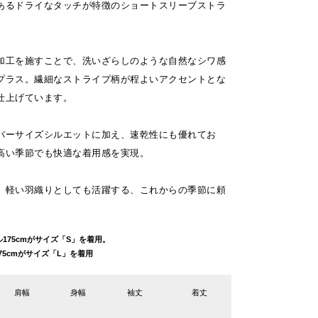
あるドライなタッチが特徴のショートスリーブストラ
加工を施すことで、洗いざらしのような自然なシワ感
プラス。繊細なストライプ柄が程よいアクセントとな
仕上げています。
バーサイズシルエットに加え、速乾性にも優れてお
高い季節でも快適な着用感を実現。
、軽い羽織りとしても活躍する、これからの季節に頼
デル175cmがサイズ「S」を着用。
ル175cmがサイズ「L」を着用
肩幅
身幅
袖丈
着丈