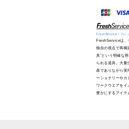
FreshService /
FreshServi
独自の視点で再構
具”という明確な
られる道具。大量
産でありながら実
ーショナリーやカ
ワークウエアをイ
豊かにするアイテ