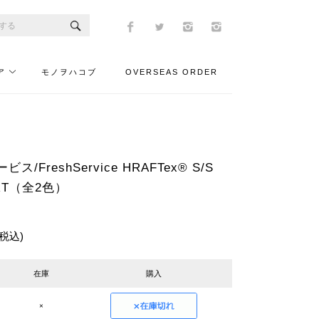
ア
モノヲハコブ
OVERSEAS ORDER
/FreshService HRAFTex® S/S
IRT（全2色）
(税込)
在庫
購入
×