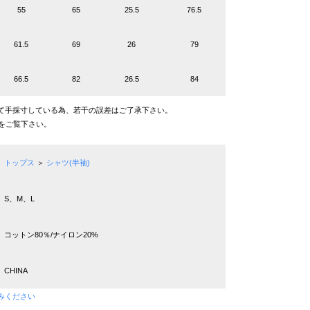
55
65
25.5
76.5
61.5
69
26
79
66.5
82
26.5
84
て手採寸している為、若干の誤差はご了承下さい。
をご覧下さい。
トップス
＞
シャツ(半袖)
S、M、L
コットン80％/ナイロン20%
CHINA
みください