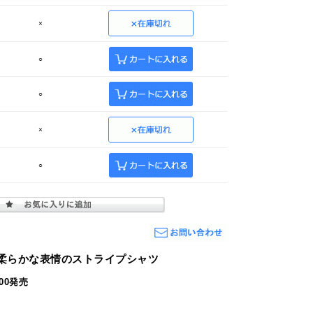
×
○
○
×
○
柔らかな表情のストライプシャツ
1:00発売