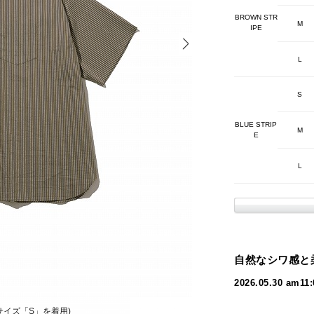
BROWN STR
M
IPE
L
S
BLUE STRIP
M
E
L
自然なシワ感と
2026.05.30 am1
mがサイズ「S」を着用)