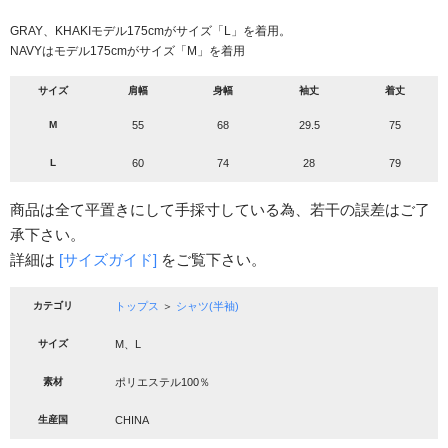
GRAY、KHAKIモデル175cmがサイズ「L」を着用。
NAVYはモデル175cmがサイズ「M」を着用
サイズ
肩幅
身幅
袖丈
着丈
M
55
68
29.5
75
L
60
74
28
79
商品は全て平置きにして手採寸している為、若干の誤差はご了
承下さい。
詳細は
[サイズガイド]
をご覧下さい。
カテゴリ
トップス
＞
シャツ(半袖)
サイズ
M、L
素材
ポリエステル100％
生産国
CHINA