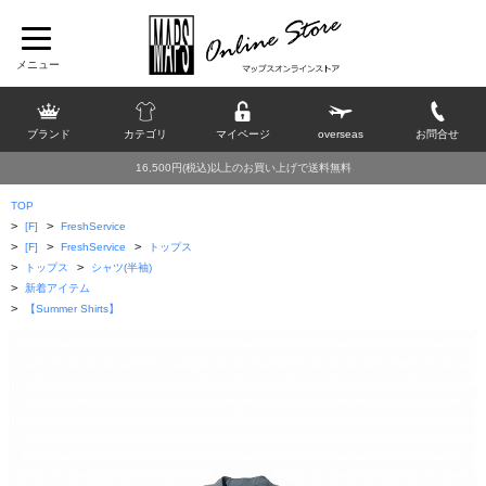
ブランド
カテゴリ
マイページ
overseas
お問合せ
16,500円(税込)以上のお買い上げで送料無料
TOP
>
>
[F]
FreshService
>
>
>
[F]
FreshService
トップス
>
>
トップス
シャツ(半袖)
>
新着アイテム
>
【Summer Shirts】