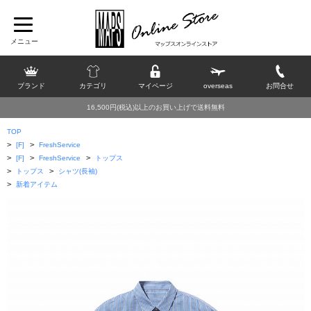
ブランド
カテゴリ
マイページ
overseas
お問合せ
16,500円(税込)以上のお買い上げで送料無料
TOP
>
>
[F]
FreshService
>
>
>
[F]
FreshService
トップス
>
>
トップス
シャツ(長袖)
>
新着アイテム