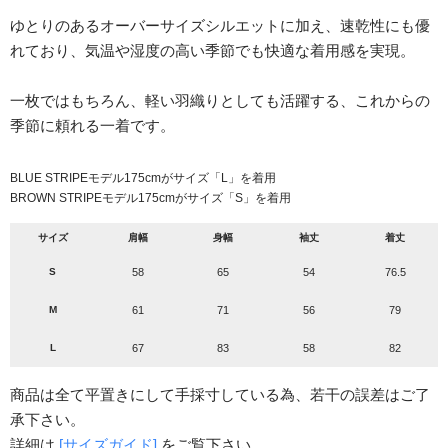
ゆとりのあるオーバーサイズシルエットに加え、速乾性にも優
れており、気温や湿度の高い季節でも快適な着用感を実現。
一枚ではもちろん、軽い羽織りとしても活躍する、これからの
季節に頼れる一着です。
BLUE STRIPEモデル175cmがサイズ「L」を着用
BROWN STRIPEモデル175cmがサイズ「S」を着用
サイズ
肩幅
身幅
袖丈
着丈
S
58
65
54
76.5
M
61
71
56
79
L
67
83
58
82
商品は全て平置きにして手採寸している為、若干の誤差はご了
承下さい。
詳細は
[サイズガイド]
をご覧下さい。