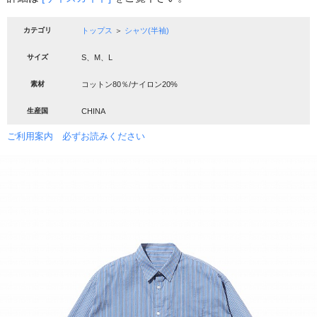
カテゴリ
トップス
＞
シャツ(半袖)
サイズ
S、M、L
素材
コットン80％/ナイロン20%
生産国
CHINA
ご利用案内 必ずお読みください